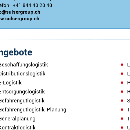
efon:
+41 844 40 20 40
fo@sulsergroup.ch
w.sulsergroup.ch
ngebote
Beschaffungslogistik
L
Distributionslogistik
L
E-Logistik
P
Entsorgungslogistik
R
Gefahrengutlogistik
S
Gefahrengutlogistik, Planung
T
Generalplanung
T
Kontraktlogistik
U