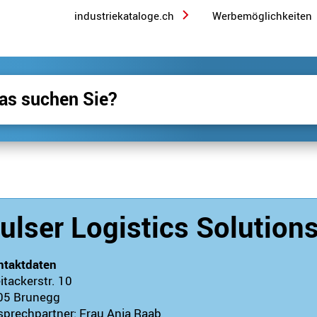
industriekataloge.ch
Werbemöglichkeiten
ulser Logistics Solution
ntaktdaten
itackerstr. 10
05
Brunegg
prechpartner:
Frau Anja Raab