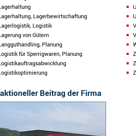
Lagerhaltung
U
Lagerhaltung, Lagerbewirtschaftung
U
Lagerlogistik, Logistik
V
Lagerung von Gütern
V
Langguthandling, Planung
W
Logistik für Sperrigwaren, Planung
Z
Logistikauftragsabwicklung
Z
Logistikoptimierung
Z
aktioneller Beitrag der Firma